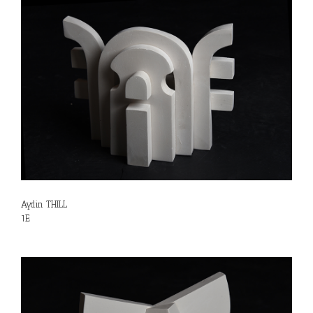
Aydin THILL
1E