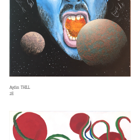
Aydin THILL
2E