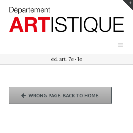
éd. art. 7e-1e
WRONG PAGE. BACK TO HOME.