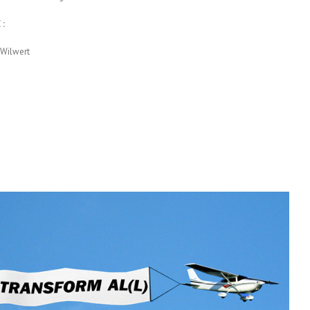
 :
 Wilwert