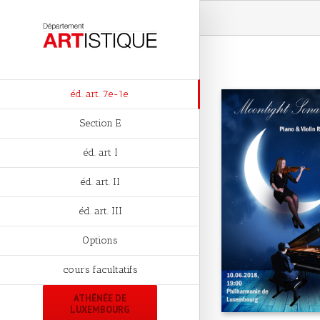
éd. art. 7e-1e
Section E
éd. art I
éd. art. II
éd. art. III
Options
cours facultatifs
ATHÉNÉE DE
LUXEMBOURG