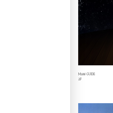
Maïté GUIDE
2F