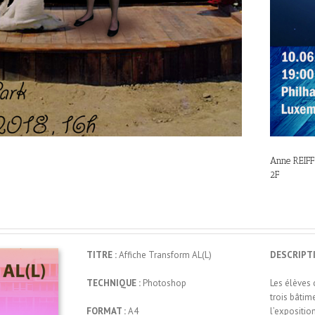
Anne REIFF
2F
TITRE :
Affiche Transform AL(L)
DESCRIPTI
TECHNIQUE :
Photoshop
Les élèves 
trois bâtim
FORMAT :
A4
l’expositio