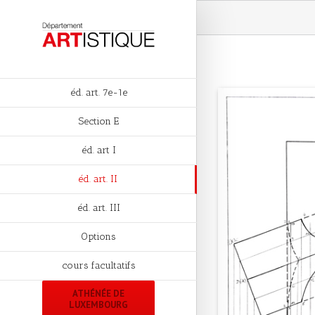
éd. art. 7e-1e
Section E
éd. art I
éd. art. II
éd. art. III
Options
cours facultatifs
ATHÉNÉE DE
LUXEMBOURG