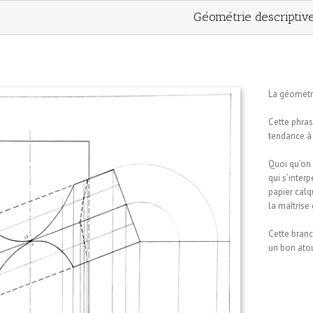
Géométrie descriptiv
La géométrie
Cette phra
tendance à 
Quoi qu’on 
qui s’inter
papier calqu
la maîtrise 
Cette branc
un bon atou