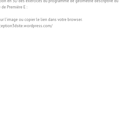
tion en 3D des exercices du programme de géométrie descriptive du
de Première E :
ur l’image ou copier le lien dans votre browser.
nception3dsite.wordpress.com/