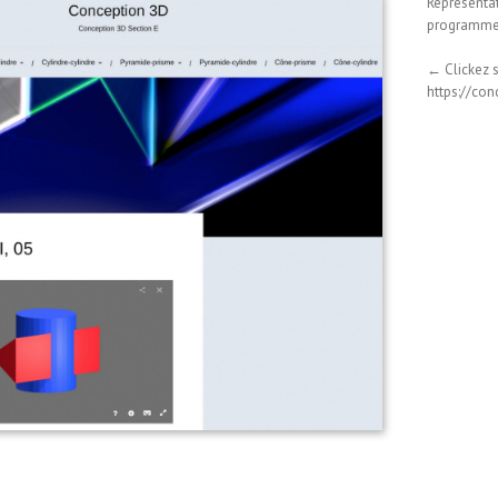
Représenta
programme 
← Clickez s
https://co