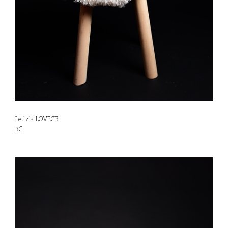
Letizia LOVECE
3G